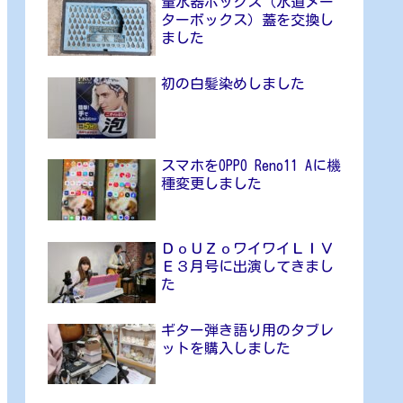
量水器ボックス（水道メー
ターボックス）蓋を交換し
ました
初の白髪染めしました
スマホをOPPO Reno11 Aに機
種変更しました
ＤｏＵＺｏワイワイＬＩＶ
Ｅ３月号に出演してきまし
た
ギター弾き語り用のタブレ
ットを購入しました