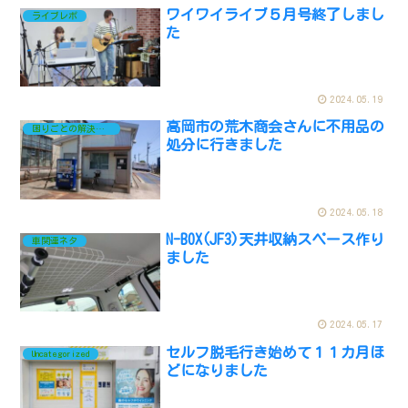
ワイワイライブ５月号終了しまし
ライブレポ
た
2024.05.19
高岡市の荒木商会さんに不用品の
困りごとの解決ネタ
処分に行きました
2024.05.18
N-BOX(JF3)天井収納スペース作り
車関連ネタ
ました
2024.05.17
セルフ脱毛行き始めて１１カ月ほ
Uncategorized
どになりました