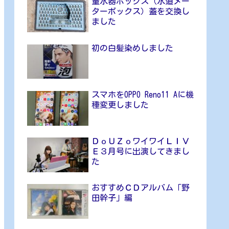
量水器ボックス（水道メー
ターボックス）蓋を交換し
ました
初の白髪染めしました
スマホをOPPO Reno11 Aに機
種変更しました
ＤｏＵＺｏワイワイＬＩＶ
Ｅ３月号に出演してきまし
た
おすすめＣＤアルバム「野
田幹子」編