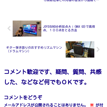
ら無断駐車との月極の借主から連絡で呼
び出されましたその様にちゃんと書いて
あるので私に今現金で３万円払ってくだ
さいとの事奥の列の右端の２台分のスペ
ースがその借主の月極との...
JOYSOUND分析採点Ａｉ(MAX GO)で高得
点、１００点をとる方法
ギター弾き語りのおすすめリズムマシン
（ドラムマシン）
コメント歓迎です、疑問、質問、共感
した、などなど何でもＯＫです。
コメントをどうぞ
メールアドレスが公開されることはありません。
※
が付