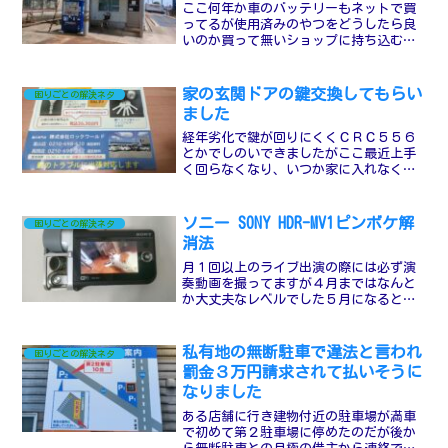
ここ何年か車のバッテリーもネットで買
ってるが使用済みのやつをどうしたら良
いのか買って無いショップに持ち込むの
もどうかと思うし年数と共に３個も溜ま
ってますネットで調べてみたら荒木商会
という所が出てきたので行ってきました
家の玄関ドアの鍵交換してもらい
困りごとの解決ネタ
その他、１５年以上敷地内...
ました
経年劣化で鍵が回りにくくＣＲＣ５５６
とかでしのいできましたがここ最近上手
く回らなくなり、いつか家に入れなくな
る恐れもあるのでついに思い立って交換
依頼に行きましたこちらの高岡店で野村
にあります以前ネイルサロンの鍵を交換
ソニー SONY HDR-MV1ピンボケ解
困りごとの解決ネタ
してもらった事もあります...
消法
月１回以上のライブ出演の際には必ず演
奏動画を撮ってますが４月まではなんと
か大丈夫なレベルでした５月になると多
少怪しくなり６月になるとおかしなレベ
ルでしたカメラのモニターで見る限りは
ピンボケしてる様に見えないけどパソコ
私有地の無断駐車で違法と言われ
困りごとの解決ネタ
ンで見たら明らかにおかし...
罰金３万円請求されて払いそうに
なりました
ある店舗に行き建物付近の駐車場が満車
で初めて第２駐車場に停めたのだが後か