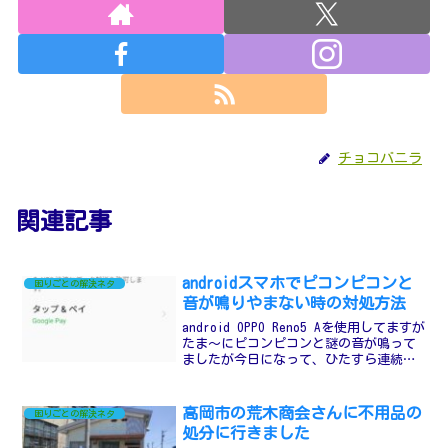
チョコバニラ
関連記事
androidスマホでピコンピコンと
困りごとの解決ネタ
音が鳴りやまない時の対処方法
android OPPO Reno5 Aを使用してますが
たま～にピコンピコンと謎の音が鳴って
ましたが今日になって、ひたすら連続し
て鳴り続けるようになりましたマナーモ
ードにするかスリープ（画面を暗く）に
するとようやっと静かになりましたそれ
高岡市の荒木商会さんに不用品の
困りごとの解決ネタ
以外...
処分に行きました