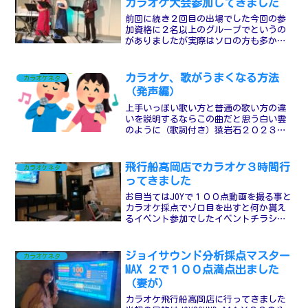
カラオケ大会参加してきました
前回に続き２回目の出場でした今回の参
加資格に２名以上のグループでというの
がありましたが実際はソロの方も多かっ
たですちょっとこの辺りは疑問な感じで
した入賞したのはパフォーマンス以外で
は２名以上だったのでもしかしたらソロ
カラオケ、歌がうまくなる方法
カラオケネタ
より可能性あるのかも歌う...
（発声編）
上手いっぽい歌い方と普通の歌い方の違
いを説明するならこの曲だと思う白い雲
のように（歌詞付き）猿岩石２０２３年
の紅白で楽曲を提供した藤井フミヤと有
吉がデュエットしたが元々の相方は森脇
で売れた頃は森脇の方が歌が上手いと言
飛行船高岡店でカラオケ３時間行
カラオケネタ
われてました最初に歌って...
ってきました
お目当てはJOYで１００点動画を撮る事と
カラオケ採点でゾロ目を出すと何か貰え
るイベント参加でしたイベントチラシ残
念ながらJOYの部屋は空いてなくてDAMに
なりましたが小規模パーティールームで
小さいステージとカウンターがある部屋
ジョイサウンド分析採点マスター
カラオケネタ
でステージで歌...
MAX ２で１００点満点出ました
（妻が）
カラオケ飛行船高岡店に行ってきました