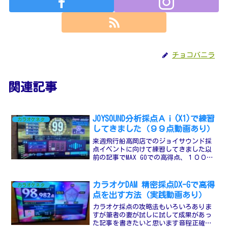
チョコバニラ
関連記事
JOYSOUND分析採点Ａｉ(X1)で練習
カラオケネタ
してきました（９９点動画あり）
来週飛行船高岡店でのジョイサウンド採
点イベントに向けて練習してきました以
前の記事でMAX GOでの高得点、１００点
をとる方法の記事がありましたリンクは
こちら機種がＸ１にアップグレードして
から以前１００点取れてた曲でも取れな
カラオケDAM 精密採点DX-Gで高得
カラオケネタ
くなりました個人的...
点を出す方法（実践動画あり）
カラオケ採点の攻略法もいろいろありま
すが筆者の妻が試しに試して成果があっ
た記事を書きたいと思います音程正確率