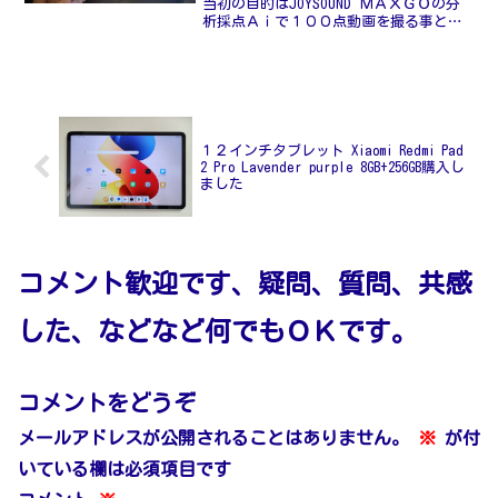
当初の目的はJOYSOUND ＭＡＸＧＯの分
析採点Ａｉで１００点動画を撮る事と１
４日までのカラオケ採点ゲーム祭りのゾ
ロ目チェレンジで９９点出すことでした
受付でお店からＭＡＸＧＯ自体が無くな
ったとの事で何故...
１２インチタブレット Xiaomi Redmi Pad
2 Pro Lavender purple 8GB+256GB購入し
ました
コメント歓迎です、疑問、質問、共感
した、などなど何でもＯＫです。
コメントをどうぞ
メールアドレスが公開されることはありません。
※
が付
いている欄は必須項目です