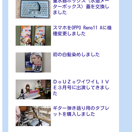
量水器ボックス（水道メー
ターボックス）蓋を交換し
ました
スマホをOPPO Reno11 Aに機
種変更しました
初の白髪染めしました
ＤｏＵＺｏワイワイＬＩＶ
Ｅ３月号に出演してきまし
た
ギター弾き語り用のタブレ
ットを購入しました