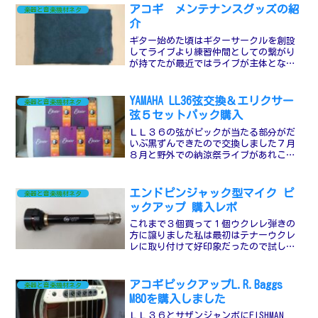
先が平らの方が歌いやすいかなという思
アコギ メンテナンスグッズの紹
楽器と音楽機材ネタ
いもあ...
介
ギター始めた頃はギターサークルを創設
してライブより練習仲間としての繋がり
が持てたが最近ではライブが主体とな
り、演奏に関する情報交換する場も無い
ので仲間内に紹介する感覚で記事にしま
したギター本体って演者の顔といえる部
YAMAHA LL36弦交換＆エリクサー
楽器と音楽機材ネタ
分で注目されると思うのです...
弦５セットパック購入
ＬＬ３６の弦がピックが当たる部分がだ
いぶ黒ずんできたので交換しました７月
８月と野外での納涼祭ライブがあれこれ
控えてて高温多湿で弦が悪くなりがちで
すがなんとか８月末までは良い状態で使
えたらと思います弦交換の時にしか出来
エンドピンジャック型マイク ピ
楽器と音楽機材ネタ
ないフレット磨きもやりま...
ックアップ 購入レポ
これまで３個買って１個ウクレレ弾きの
方に譲りました私は最初はテナーウクレ
レに取り付けて好印象だったので試しに
アコギにも付けてみましたがとにかくナ
チュラルで温かみがある音色です手持ち
のFISHMAN Rare Earth Mic Blendと...
アコギピックアップL.R.Baggs
楽器と音楽機材ネタ
M80を購入しました
ＬＬ３６とサザンジャンボにFISHMAN