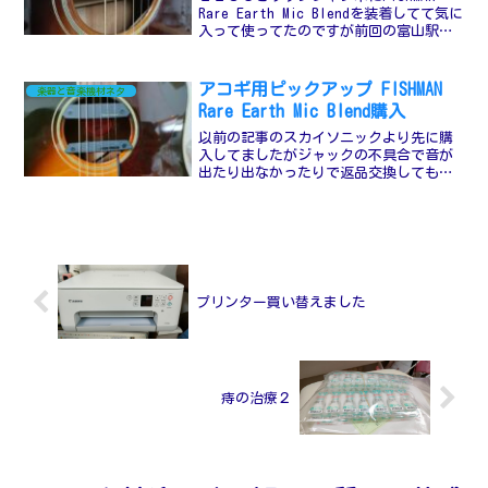
Rare Earth Mic Blendを装着してて気に
入って使ってたのですが前回の富山駅前
路上ライブでサザンジャンボのギターか
ら外れてサウンドホール内に落下その
後、家でも落として、しばらくは何と
アコギ用ピックアップ FISHMAN
楽器と音楽機材ネタ
も...
Rare Earth Mic Blend購入
以前の記事のスカイソニックより先に購
入してましたがジャックの不具合で音が
出たり出なかったりで返品交換してもら
いました並行輸入品35,980円 送料800
円（全国一律）「取付作業後の商品返品
交換は到着から30日以内であっても一切
お受け出来ませ...
プリンター買い替えました
痔の治療２