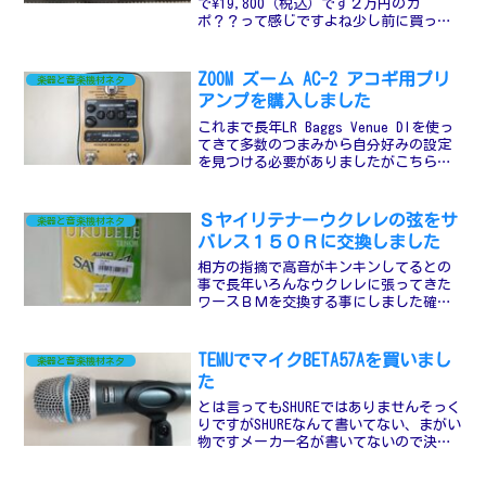
で¥19,800（税込）です２万円のカ
ポ？？って感じですよね少し前に買った
ZOOMのエフェクター（プリアンプ）が２
万円なので同価格皮の専用ケースとクロ
スが付いてます宝飾品の指輪みたいな扱
ZOOM ズーム AC-2 アコギ用プリ
楽器と音楽機材ネタ
いですなるべく簡単...
アンプを購入しました
これまで長年LR Baggs Venue DIを使っ
てきて多数のつまみから自分好みの設定
を見つける必要がありましたがこちらは
ソースのつまみをグルグル回すだけで現
場の音響に合う設定が出来そうです使用
するギターに応じたソースを選択と書い
Ｓヤイリテナーウクレレの弦をサ
楽器と音楽機材ネタ
てありま...
バレス１５０Ｒに交換しました
相方の指摘で高音がキンキンしてるとの
事で長年いろんなウクレレに張ってきた
ワースＢＭを交換する事にしました確か
にワースらしい音というのがあって抜け
るような高音で張りのある音色ですハワ
イアンとかでは全然アリな感じではあり
TEMUでマイクBETA57Aを買いまし
楽器と音楽機材ネタ
ますが最近の登板させたウ...
た
とは言ってもSHUREではありませんそっく
りですがSHUREなんて書いてない、まがい
物ですメーカー名が書いてないので決し
て偽物ではありませんレビューが良かっ
たので1,857円いったいどんな感じなのか