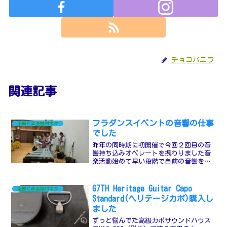
チョコバニラ
関連記事
フラダンスイベントの音響の仕事
楽器と音楽機材ネタ
でした
昨年の同時期に初開催で今回２回目の音
響持ち込みオペレートを携わりました音
楽活動始めて早い段階で自前の音響を揃
えてきて機材もレベルアップしてきてま
す持ち込み音響と出演のオファーがほど
んどですが稀に音響のみでの依頼があり
G7TH Heritage Guitar Capo
楽器と音楽機材ネタ
ますちゃんとした謝礼が頂...
Standard(ヘリテージカポ)購入し
ました
ずっと悩んでた高級カポサウンドハウス